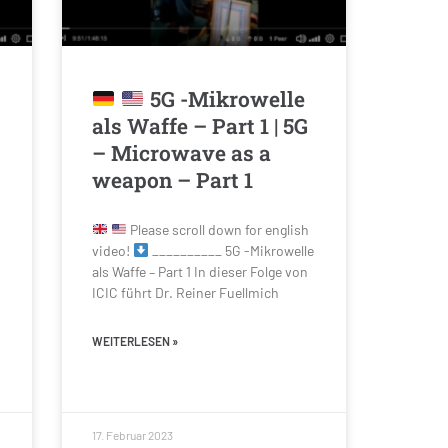
5G -Mikrowelle
als Waffe – Part 1 | 5G
– Microwave as a
weapon – Part 1
Please scroll down for english
video!
__________ 5G -Mikrowelle
als Waffe – Part 1 In dieser Folge von
ICIC führt Dr. Reiner Fuellmich
WEITERLESEN »
17. Februar 2023