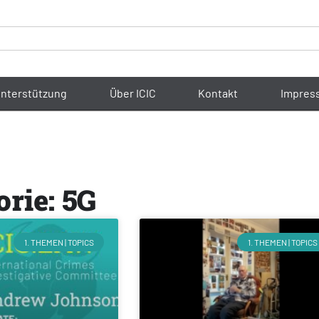
nterstützung
Über ICIC
Kontakt
Impres
rie: 5G
1. THEMEN | TOPICS
1. THEMEN | TOPICS