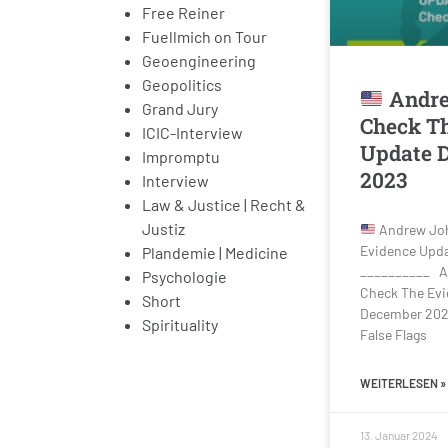
Free Reiner
Fuellmich on Tour
Geoengineering
Geopolitics
Andre
Grand Jury
Check Th
ICIC-Interview
Update 
Impromptu
2023
Interview
Law & Justice | Recht &
Justiz
Andrew Joh
Evidence Upd
Plandemie | Medicine
__________ A
Psychologie
Check The Evi
Short
December 2023
Spirituality
False Flags
WEITERLESEN »
13. Januar 2024