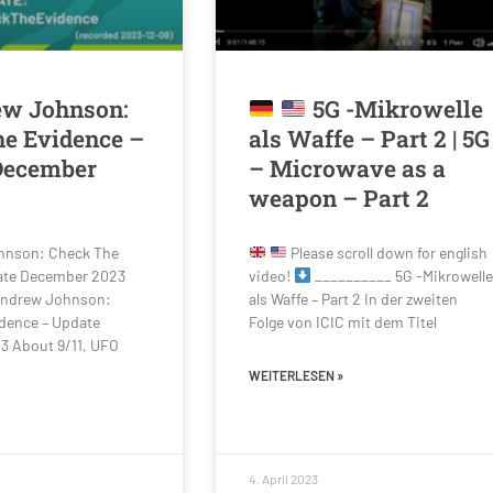
w Johnson:
5G -Mikrowelle
e Evidence –
als Waffe – Part 2 | 5G
December
– Microwave as a
weapon – Part 2
nson: Check The
Please scroll down for english
ate December 2023
video!
__________ 5G -Mikrowelle
ndrew Johnson:
als Waffe – Part 2 In der zweiten
dence – Update
Folge von ICIC mit dem Titel
 About 9/11, UFO
WEITERLESEN »
4. April 2023